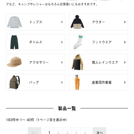
アなど、キャンプやレジャーはもちろん日常使いにもおすすめです。
トップス
アウター
ボトムス
フットウエア
アクセサリー
個人レインウエア
バッグ
産業用作業着
製品一覧
183件中 1〜 40件（1ページ⽬を表⽰中）
前へ
次へ
1
2
3
4
5