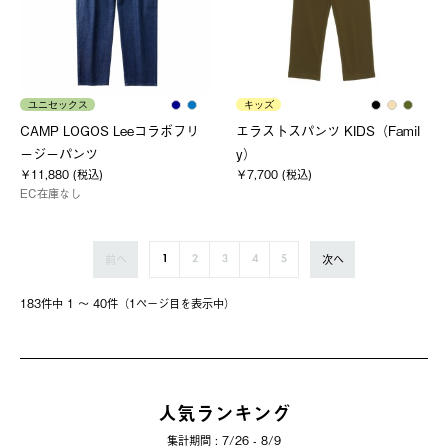
ユニセックス
キッズ
CAMP LOGOS Leeコラボフリ
エラストスパンツ KIDS（Famil
ージーパンツ
y）
￥11,880 (税込)
￥7,700 (税込)
EC在庫なし
前へ
次へ
1
2
3
4
5
183件中 1 〜 40件（1ページ⽬を表⽰中）
人気ランキング
集計期間 : 7/26 - 8/9