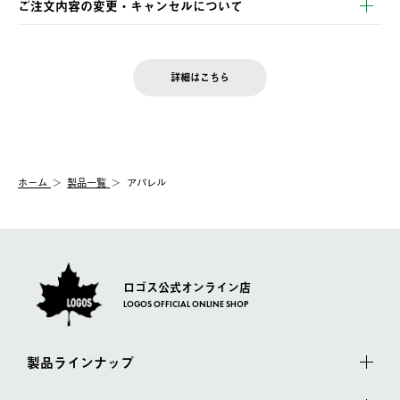
ご注文内容の変更・キャンセルについて
の発送となる場合がございます。
ご注文完了後、変更・キャンセルの個別のご対応はお受けできま
【返品】
※予約販売・長期連休期間中のご注文は除く（別途スケジュール
せん。
商品到着後7日以内にご連絡ください。
をご案内いたします。）
LOGOS FAMILY会員の方は、会員マイページ内 購入履歴画面に
お客様都合の返品にかかる送料は、お客様ご負担とさせていただ
詳細はこちら
『注文をキャンセルする』ボタンが表示されている場合のみ、発
きます。
【配送時間指定】
送手配前のためサイト上よりご注文キャンセルが可能です。
ご注文の際、ご注文内容確認画面にて配送時間指定が可能です。
【交換】
配送時間指定がない場合は、最短でのお届けとなります。
システム上、商品の交換（同一商品のカラー・サイズ交換を含
む）は受け付けておりません。
【配送業者】
ホーム
製品一覧
アパレル
一度お手元の商品を返品いただき、ご希望商品を再注文してくだ
佐川急便にて配送されます。
さい。
ロゴス公式オンライン店
LOGOS OFFICIAL ONLINE SHOP
製品ラインナップ