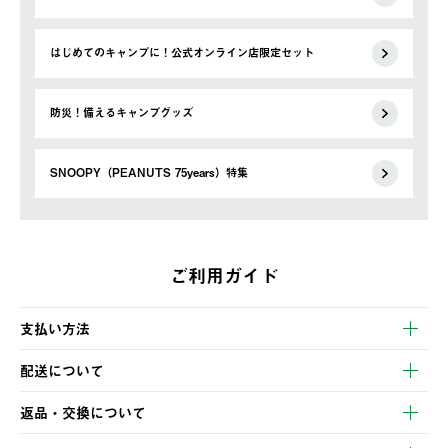
はじめてのキャンプに！公式オンライン店限定セット
防災！備えるキャンプグッズ
SNOOPY（PEANUTS 75years）特集
ご利用ガイド
支払い方法
以下のいずれかの方法でお支払いいただけます。
配送について
・クレジットカード決済
【発送スケジュール】
・コンビニ決済
返品・交換について
ご注文・ご入金完了より2営業日以内に商品を発送いたします。
・Pay-easy決済
※お客様都合の場合
土日祝の発送はございませんので、木曜日以降のご注文は週明け