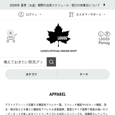
2026年 夏季（お盆）期間の出荷スケジュール／窓口の休業日について
ログイン
カスタマーサポート
0
LOGOS OFFICIAL
ONLINE SHOP
カテゴリ
テーマ
APPAREL
アウトドアシーンで活躍する機能性アパレル一覧。ストレッチ機能やUVカット機能、防
水・撥水性などを備えた機能性アパレルも多数展開。豊富なサイズ展開で家族お揃いのコ
ーディネートが楽しめるファミリーサイズにも対応したシリーズも。高機能なレインウェ