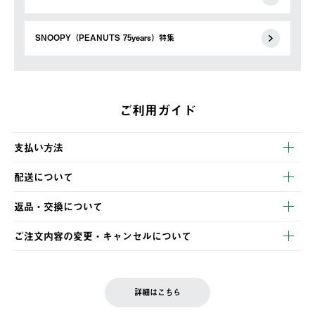
SNOOPY（PEANUTS 75years）特集
ご利用ガイド
支払い方法
以下のいずれかの方法でお支払いいただけます。
配送について
・クレジットカード決済
【発送スケジュール】
・コンビニ決済
返品・交換について
ご注文・ご入金完了より2営業日以内に商品を発送いたします。
・Pay-easy決済
※お客様都合の場合
土日祝の発送はございませんので、木曜日以降のご注文は週明け
ご注文内容の変更・キャンセルについて
の発送となる場合がございます。
ご注文完了後、変更・キャンセルの個別のご対応はお受けできま
【返品】
※予約販売・長期連休期間中のご注文は除く（別途スケジュール
せん。
商品到着後7日以内にご連絡ください。
をご案内いたします。）
LOGOS FAMILY会員の方は、会員マイページ内 購入履歴画面に
お客様都合の返品にかかる送料は、お客様ご負担とさせていただ
詳細はこちら
『注文をキャンセルする』ボタンが表示されている場合のみ、発
きます。
【配送時間指定】