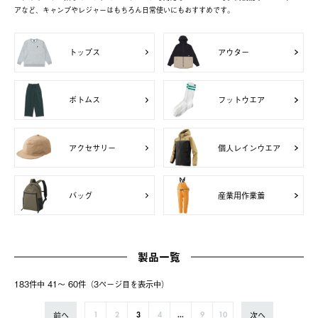
アなど、キャンプやレジャーはもちろん日常使いにもおすすめです。
トップス
アウター
ボトムス
フットウエア
アクセサリー
個人レインウエア
バッグ
産業用作業着
製品一覧
183件中 41〜 60件（3ページ⽬を表⽰中）
前へ
次へ
1
2
3
4
...
9
10