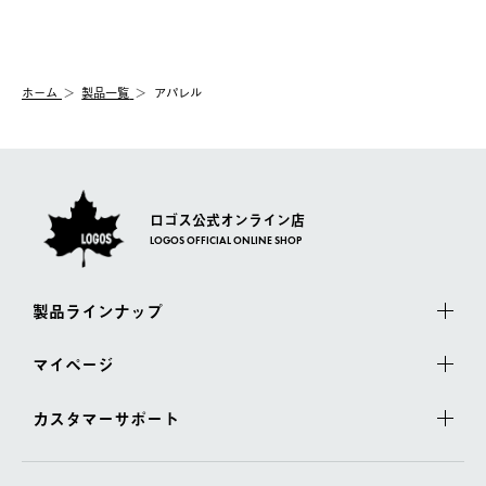
送手配前のためサイト上よりご注文キャンセルが可能です。
ご注文の際、ご注文内容確認画面にて配送時間指定が可能です。
【交換】
配送時間指定がない場合は、最短でのお届けとなります。
システム上、商品の交換（同一商品のカラー・サイズ交換を含
む）は受け付けておりません。
【配送業者】
ホーム
製品一覧
アパレル
一度お手元の商品を返品いただき、ご希望商品を再注文してくだ
佐川急便にて配送されます。
さい。
ロゴス公式オンライン店
LOGOS OFFICIAL ONLINE SHOP
製品ラインナップ
マイページ
カスタマーサポート