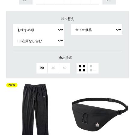
並べ替え
表示形式
20
40
60
NEW