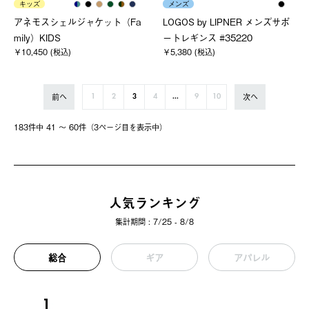
キッズ
メンズ
アネモスシェルジャケット（Fa
LOGOS by LIPNER メンズサポ
mily）KIDS
ートレギンス #35220
￥10,450 (税込)
￥5,380 (税込)
前へ
次へ
1
2
3
4
...
9
10
183件中 41 〜 60件（3ページ⽬を表⽰中）
人気ランキング
集計期間 : 7/25 - 8/8
総合
ギア
アパレル
1