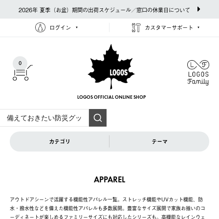
2026年 夏季（お盆）期間の出荷スケジュール／窓口の休業日について
ログイン
カスタマーサポート
0
LOGOS OFFICIAL
ONLINE SHOP
カテゴリ
テーマ
APPAREL
アウトドアシーンで活躍する機能性アパレル一覧。ストレッチ機能やUVカット機能、防
水・撥水性などを備えた機能性アパレルも多数展開。豊富なサイズ展開で家族お揃いのコ
ーディネートが楽しめるファミリーサイズにも対応したシリーズも。高機能なレインウェ