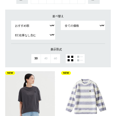
並べ替え
表示形式
20
40
60
NEW
NEW