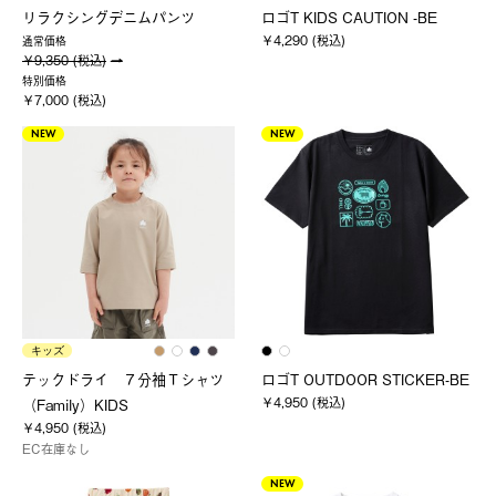
リラクシングデニムパンツ
ロゴT KIDS CAUTION -BE
￥4,290 (税込)
通常価格
￥9,350 (税込)
特別価格
￥7,000 (税込)
NEW
NEW
キッズ
テックドライ ７分袖Ｔシャツ
ロゴT OUTDOOR STICKER-BE
￥4,950 (税込)
（Family）KIDS
￥4,950 (税込)
EC在庫なし
NEW