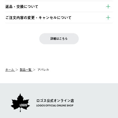
【発送スケジュール】
・コンビニ決済
返品・交換について
ご注文・ご入金完了より2営業日以内に商品を発送いたします。
・Pay-easy決済
※お客様都合の場合
土日祝の発送はございませんので、木曜日以降のご注文は週明け
ご注文内容の変更・キャンセルについて
の発送となる場合がございます。
ご注文完了後、変更・キャンセルの個別のご対応はお受けできま
【返品】
※予約販売・長期連休期間中のご注文は除く（別途スケジュール
せん。
商品到着後7日以内にご連絡ください。
をご案内いたします。）
LOGOS FAMILY会員の方は、会員マイページ内 購入履歴画面に
お客様都合の返品にかかる送料は、お客様ご負担とさせていただ
詳細はこちら
『注文をキャンセルする』ボタンが表示されている場合のみ、発
きます。
【配送時間指定】
送手配前のためサイト上よりご注文キャンセルが可能です。
ご注文の際、ご注文内容確認画面にて配送時間指定が可能です。
【交換】
配送時間指定がない場合は、最短でのお届けとなります。
システム上、商品の交換（同一商品のカラー・サイズ交換を含
む）は受け付けておりません。
【配送業者】
ホーム
製品一覧
アパレル
一度お手元の商品を返品いただき、ご希望商品を再注文してくだ
佐川急便にて配送されます。
さい。
ロゴス公式オンライン店
LOGOS OFFICIAL ONLINE SHOP