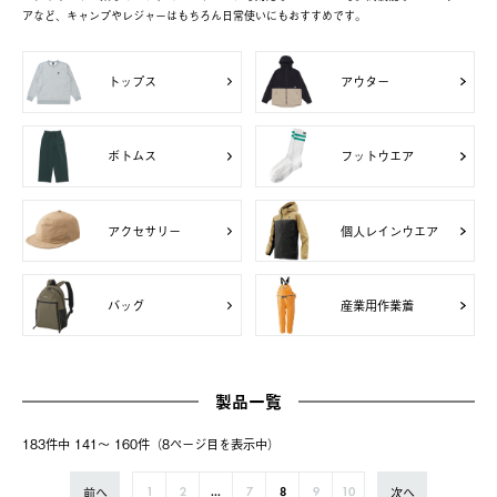
アなど、キャンプやレジャーはもちろん日常使いにもおすすめです。
トップス
アウター
ボトムス
フットウエア
アクセサリー
個人レインウエア
バッグ
産業用作業着
製品一覧
183件中 141〜 160件（8ページ⽬を表⽰中）
前へ
次へ
1
2
...
7
8
9
10