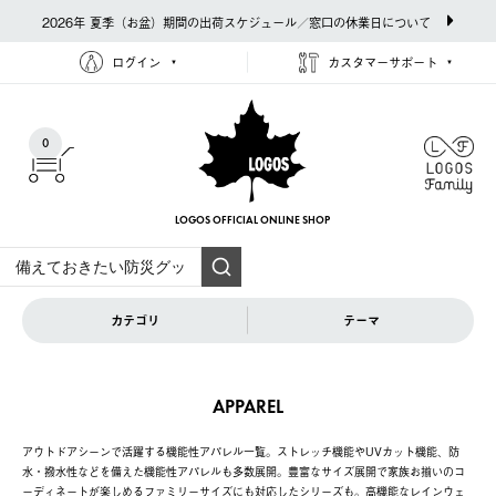
2026年 夏季（お盆）期間の出荷スケジュール／窓口の休業日について
ログイン
カスタマーサポート
0
LOGOS OFFICIAL
ONLINE SHOP
カテゴリ
テーマ
APPAREL
アウトドアシーンで活躍する機能性アパレル一覧。ストレッチ機能やUVカット機能、防
水・撥水性などを備えた機能性アパレルも多数展開。豊富なサイズ展開で家族お揃いのコ
ーディネートが楽しめるファミリーサイズにも対応したシリーズも。高機能なレインウェ