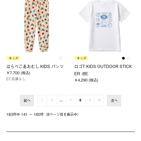
キッズ
キッズ
はらぺこあおむし KIDS パンツ
ロゴT KIDS OUTDOOR STICK
￥7,700 (税込)
ER -BE
EC在庫なし
￥4,290 (税込)
前へ
次へ
1
2
...
7
8
9
10
183件中 141 〜 160件（8ページ⽬を表⽰中）