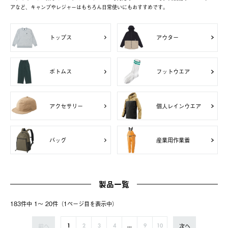
アなど、キャンプやレジャーはもちろん日常使いにもおすすめです。
トップス
アウター
ボトムス
フットウエア
アクセサリー
個人レインウエア
バッグ
産業用作業着
製品一覧
183件中 1〜 20件（1ページ⽬を表⽰中）
前へ
次へ
1
2
3
4
...
9
10