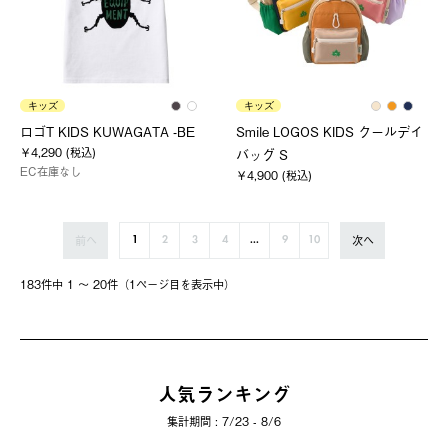
キッズ
キッズ
ロゴT KIDS KUWAGATA -BE
Smile LOGOS KIDS クールデイ
￥4,290 (税込)
バッグ S
EC在庫なし
￥4,900 (税込)
前へ
次へ
1
2
3
4
...
9
10
183件中 1 〜 20件（1ページ⽬を表⽰中）
人気ランキング
集計期間 : 7/23 - 8/6