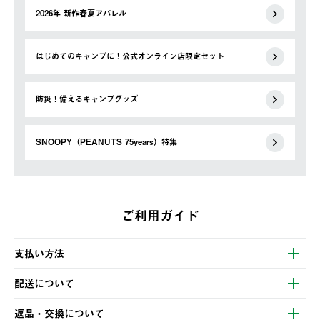
2026年 新作春夏アパレル
はじめてのキャンプに！公式オンライン店限定セット
防災！備えるキャンプグッズ
SNOOPY（PEANUTS 75years）特集
ご利用ガイド
支払い方法
以下のいずれかの方法でお支払いいただけます。
配送について
・クレジットカード決済
【発送スケジュール】
・コンビニ決済
返品・交換について