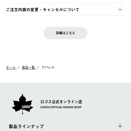
ご注文・ご入金完了より2営業日以内に商品を発送いたします。
・Pay-easy決済
※お客様都合の場合
土日祝の発送はございませんので、木曜日以降のご注文は週明け
ご注文内容の変更・キャンセルについて
の発送となる場合がございます。
ご注文完了後、変更・キャンセルの個別のご対応はお受けできま
【返品】
※予約販売・長期連休期間中のご注文は除く（別途スケジュール
せん。
商品到着後7日以内にご連絡ください。
をご案内いたします。）
LOGOS FAMILY会員の方は、会員マイページ内 購入履歴画面に
お客様都合の返品にかかる送料は、お客様ご負担とさせていただ
詳細はこちら
『注文をキャンセルする』ボタンが表示されている場合のみ、発
きます。
【配送時間指定】
送手配前のためサイト上よりご注文キャンセルが可能です。
ご注文の際、ご注文内容確認画面にて配送時間指定が可能です。
【交換】
配送時間指定がない場合は、最短でのお届けとなります。
システム上、商品の交換（同一商品のカラー・サイズ交換を含
む）は受け付けておりません。
【配送業者】
ホーム
製品一覧
アパレル
一度お手元の商品を返品いただき、ご希望商品を再注文してくだ
佐川急便にて配送されます。
さい。
ロゴス公式オンライン店
LOGOS OFFICIAL ONLINE SHOP
製品ラインナップ