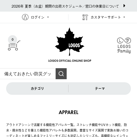
2026年 夏季（お盆）期間の出荷スケジュール／窓口の休業日について
ログイン
カスタマーサポート
0
LOGOS OFFICIAL
ONLINE SHOP
カテゴリ
テーマ
APPAREL
アウトドアシーンで活躍する機能性アパレル一覧。ストレッチ機能やUVカット機能、防
水・撥水性などを備えた機能性アパレルも多数展開。豊富なサイズ展開で家族お揃いのコ
ーディネートが楽しめるファミリーサイズにも対応したシリーズも。高機能なレインウェ