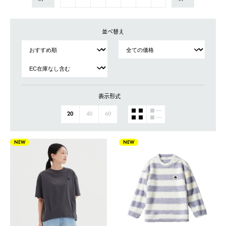
並べ替え
表示形式
20
40
60
NEW
NEW