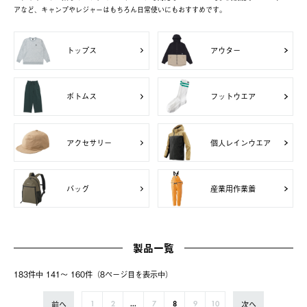
アなど、キャンプやレジャーはもちろん日常使いにもおすすめです。
トップス
アウター
ボトムス
フットウエア
アクセサリー
個人レインウエア
バッグ
産業用作業着
製品一覧
183件中 141〜 160件（8ページ⽬を表⽰中）
前へ
次へ
1
2
...
7
8
9
10