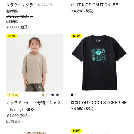
リラクシングデニムパンツ
ロゴT KIDS CAUTION -BE
￥4,290 (税込)
通常価格
￥9,350 (税込)
特別価格
￥7,000 (税込)
NEW
NEW
キッズ
テックドライ ７分袖Ｔシャツ
ロゴT OUTDOOR STICKER-BE
￥4,950 (税込)
（Family）KIDS
￥4,950 (税込)
EC在庫なし
NEW