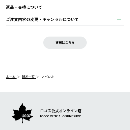
【発送スケジュール】
・コンビニ決済
返品・交換について
ご注文・ご入金完了より2営業日以内に商品を発送いたします。
・Pay-easy決済
※お客様都合の場合
土日祝の発送はございませんので、木曜日以降のご注文は週明け
ご注文内容の変更・キャンセルについて
の発送となる場合がございます。
ご注文完了後、変更・キャンセルの個別のご対応はお受けできま
【返品】
※予約販売・長期連休期間中のご注文は除く（別途スケジュール
せん。
商品到着後7日以内にご連絡ください。
をご案内いたします。）
LOGOS FAMILY会員の方は、会員マイページ内 購入履歴画面に
お客様都合の返品にかかる送料は、お客様ご負担とさせていただ
詳細はこちら
『注文をキャンセルする』ボタンが表示されている場合のみ、発
きます。
【配送時間指定】
送手配前のためサイト上よりご注文キャンセルが可能です。
ご注文の際、ご注文内容確認画面にて配送時間指定が可能です。
【交換】
配送時間指定がない場合は、最短でのお届けとなります。
システム上、商品の交換（同一商品のカラー・サイズ交換を含
む）は受け付けておりません。
【配送業者】
ホーム
製品一覧
アパレル
一度お手元の商品を返品いただき、ご希望商品を再注文してくだ
佐川急便にて配送されます。
さい。
ロゴス公式オンライン店
LOGOS OFFICIAL ONLINE SHOP