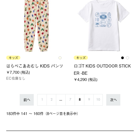
キッズ
キッズ
はらぺこあおむし KIDS パンツ
ロゴT KIDS OUTDOOR STICK
￥7,700 (税込)
ER -BE
EC在庫なし
￥4,290 (税込)
前へ
次へ
1
2
...
7
8
9
10
183件中 141 〜 160件（8ページ⽬を表⽰中）