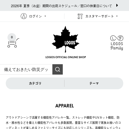
2026年 夏季（お盆）期間の出荷スケジュール／窓口の休業日について
ログイン
カスタマーサポート
0
LOGOS OFFICIAL
ONLINE SHOP
カテゴリ
テーマ
APPAREL
アウトドアシーンで活躍する機能性アパレル一覧。ストレッチ機能やUVカット機能、防
水・撥水性などを備えた機能性アパレルも多数展開。豊富なサイズ展開で家族お揃いのコ
ーディネートが楽しめるファミリーサイズにも対応したシリーズも。高機能なレインウェ