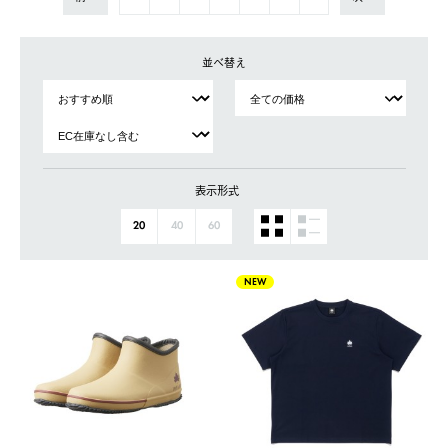
並べ替え
表示形式
20
40
60
NEW