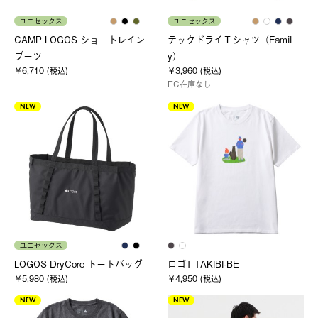
ユニセックス
ユニセックス
CAMP LOGOS ショートレイン
テックドライＴシャツ（Famil
ブーツ
y）
￥6,710 (税込)
￥3,960 (税込)
EC在庫なし
NEW
NEW
ユニセックス
LOGOS DryCore トートバッグ
ロゴT TAKIBI-BE
￥5,980 (税込)
￥4,950 (税込)
NEW
NEW