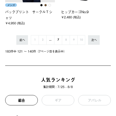
メンズ
バックプリント サークルＴシ
ヒップカーゴNo.9
￥2,480 (税込)
ャツ
￥4,950 (税込)
前へ
次へ
1
2
...
7
8
9
10
183件中 121 〜 140件（7ページ⽬を表⽰中）
人気ランキング
集計期間 : 7/25 - 8/8
総合
ギア
アパレル