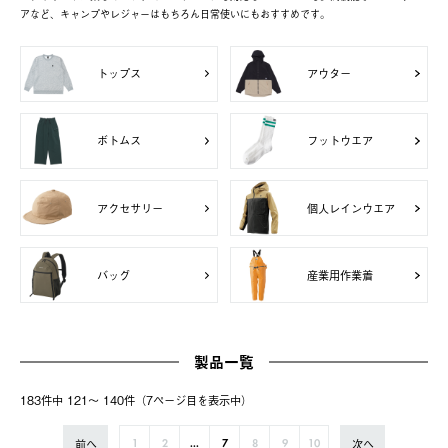
アなど、キャンプやレジャーはもちろん日常使いにもおすすめです。
トップス
アウター
ボトムス
フットウエア
アクセサリー
個人レインウエア
バッグ
産業用作業着
製品一覧
183件中 121〜 140件（7ページ⽬を表⽰中）
前へ
次へ
1
2
...
7
8
9
10