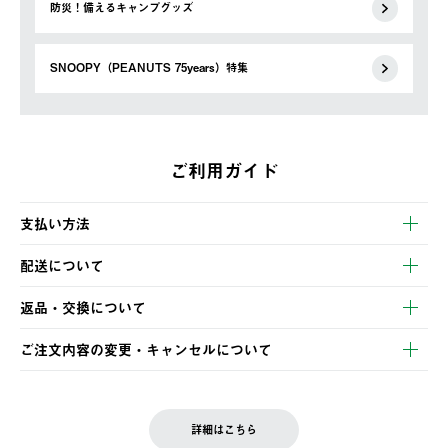
防災！備えるキャンプグッズ
SNOOPY（PEANUTS 75years）特集
ご利用ガイド
支払い方法
以下のいずれかの方法でお支払いいただけます。
配送について
・クレジットカード決済
【発送スケジュール】
・コンビニ決済
返品・交換について
ご注文・ご入金完了より2営業日以内に商品を発送いたします。
・Pay-easy決済
※お客様都合の場合
土日祝の発送はございませんので、木曜日以降のご注文は週明け
ご注文内容の変更・キャンセルについて
の発送となる場合がございます。
ご注文完了後、変更・キャンセルの個別のご対応はお受けできま
【返品】
※予約販売・長期連休期間中のご注文は除く（別途スケジュール
せん。
商品到着後7日以内にご連絡ください。
をご案内いたします。）
LOGOS FAMILY会員の方は、会員マイページ内 購入履歴画面に
お客様都合の返品にかかる送料は、お客様ご負担とさせていただ
詳細はこちら
『注文をキャンセルする』ボタンが表示されている場合のみ、発