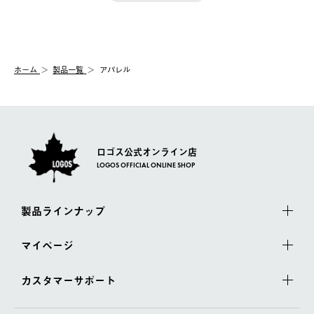
きます。
【配送時間指定】
送手配前のためサイト上よりご注文キャンセルが可能です。
ご注文の際、ご注文内容確認画面にて配送時間指定が可能です。
【交換】
配送時間指定がない場合は、最短でのお届けとなります。
システム上、商品の交換（同一商品のカラー・サイズ交換を含
む）は受け付けておりません。
【配送業者】
ホーム
製品一覧
アパレル
一度お手元の商品を返品いただき、ご希望商品を再注文してくだ
佐川急便にて配送されます。
さい。
ロゴス公式オンライン店
LOGOS OFFICIAL ONLINE SHOP
製品ラインナップ
マイページ
カスタマーサポート