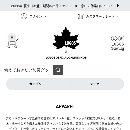
2026年 夏季（お盆）期間の出荷スケジュール／窓口の休業日について
ログイン
カスタマーサポート
0
LOGOS OFFICIAL
ONLINE SHOP
カテゴリ
テーマ
APPAREL
アウトドアシーンで活躍する機能性アパレル一覧。ストレッチ機能やUVカット機能、防
水・撥水性などを備えた機能性アパレルも多数展開。豊富なサイズ展開で家族お揃いのコ
ーディネートが楽しめるファミリーサイズにも対応したシリーズも。高機能なレインウェ