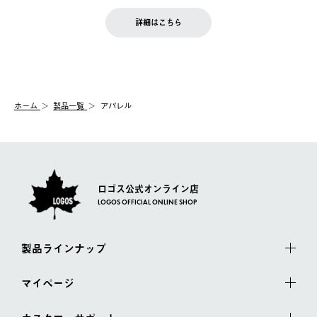
せん。
商品到着後7日以内にご連絡ください。
をご案内いたします。）
LOGOS FAMILY会員の方は、会員マイページ内 購入履歴画面に
お客様都合の返品にかかる送料は、お客様ご負担とさせていただ
詳細はこちら
『注文をキャンセルする』ボタンが表示されている場合のみ、発
きます。
【配送時間指定】
送手配前のためサイト上よりご注文キャンセルが可能です。
ご注文の際、ご注文内容確認画面にて配送時間指定が可能です。
【交換】
配送時間指定がない場合は、最短でのお届けとなります。
システム上、商品の交換（同一商品のカラー・サイズ交換を含
む）は受け付けておりません。
【配送業者】
ホーム
製品一覧
アパレル
一度お手元の商品を返品いただき、ご希望商品を再注文してくだ
佐川急便にて配送されます。
さい。
ロゴス公式オンライン店
LOGOS OFFICIAL ONLINE SHOP
製品ラインナップ
マイページ