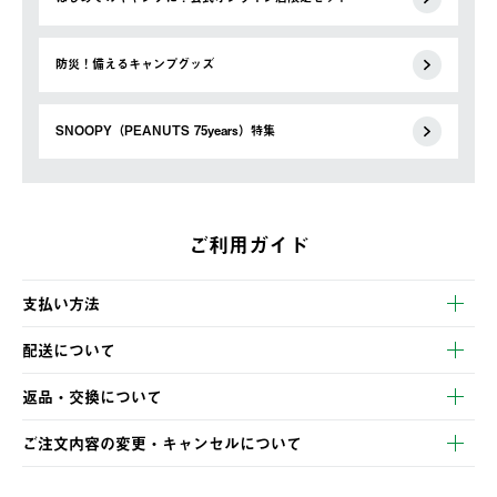
防災！備えるキャンプグッズ
SNOOPY（PEANUTS 75years）特集
ご利用ガイド
支払い方法
以下のいずれかの方法でお支払いいただけます。
配送について
・クレジットカード決済
【発送スケジュール】
・コンビニ決済
返品・交換について
ご注文・ご入金完了より2営業日以内に商品を発送いたします。
・Pay-easy決済
※お客様都合の場合
土日祝の発送はございませんので、木曜日以降のご注文は週明け
ご注文内容の変更・キャンセルについて
の発送となる場合がございます。
ご注文完了後、変更・キャンセルの個別のご対応はお受けできま
【返品】
※予約販売・長期連休期間中のご注文は除く（別途スケジュール