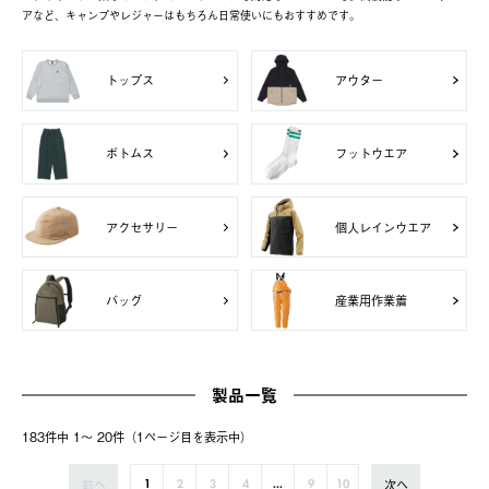
アなど、キャンプやレジャーはもちろん日常使いにもおすすめです。
トップス
アウター
ボトムス
フットウエア
アクセサリー
個人レインウエア
バッグ
産業用作業着
製品一覧
183件中 1〜 20件（1ページ⽬を表⽰中）
前へ
次へ
1
2
3
4
...
9
10