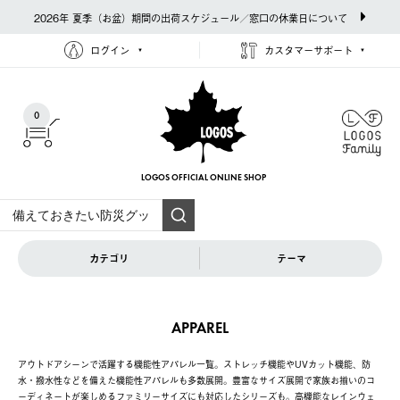
2026年 夏季（お盆）期間の出荷スケジュール／窓口の休業日について
ログイン
カスタマーサポート
0
LOGOS OFFICIAL
ONLINE SHOP
カテゴリ
テーマ
APPAREL
アウトドアシーンで活躍する機能性アパレル一覧。ストレッチ機能やUVカット機能、防
水・撥水性などを備えた機能性アパレルも多数展開。豊富なサイズ展開で家族お揃いのコ
ーディネートが楽しめるファミリーサイズにも対応したシリーズも。高機能なレインウェ