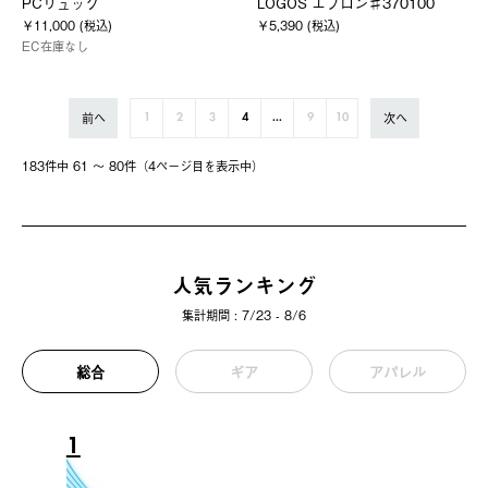
PCリュック
LOGOS エプロン♯370100
￥11,000 (税込)
￥5,390 (税込)
EC在庫なし
前へ
次へ
1
2
3
4
...
9
10
183件中 61 〜 80件（4ページ⽬を表⽰中）
人気ランキング
集計期間 : 7/23 - 8/6
総合
ギア
アパレル
1