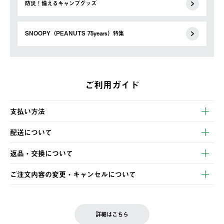
防災！備えるキャンプグッズ
SNOOPY（PEANUTS 75years）特集
ご利用ガイド
支払い方法
以下のいずれかの方法でお支払いいただけます。
配送について
・クレジットカード決済
【発送スケジュール】
・コンビニ決済
返品・交換について
ご注文・ご入金完了より2営業日以内に商品を発送いたします。
・Pay-easy決済
※お客様都合の場合
土日祝の発送はございませんので、木曜日以降のご注文は週明け
ご注文内容の変更・キャンセルについて
の発送となる場合がございます。
ご注文完了後、変更・キャンセルの個別のご対応はお受けできま
【返品】
※予約販売・長期連休期間中のご注文は除く（別途スケジュール
せん。
商品到着後7日以内にご連絡ください。
をご案内いたします。）
LOGOS FAMILY会員の方は、会員マイページ内 購入履歴画面に
お客様都合の返品にかかる送料は、お客様ご負担とさせていただ
詳細はこちら
『注文をキャンセルする』ボタンが表示されている場合のみ、発
きます。