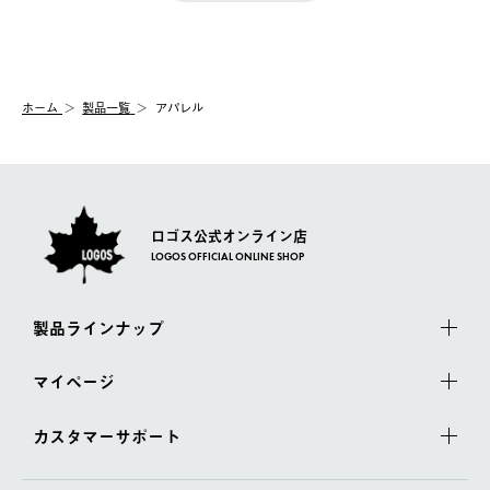
【配送時間指定】
送手配前のためサイト上よりご注文キャンセルが可能です。
ご注文の際、ご注文内容確認画面にて配送時間指定が可能です。
【交換】
配送時間指定がない場合は、最短でのお届けとなります。
システム上、商品の交換（同一商品のカラー・サイズ交換を含
む）は受け付けておりません。
【配送業者】
ホーム
製品一覧
アパレル
一度お手元の商品を返品いただき、ご希望商品を再注文してくだ
佐川急便にて配送されます。
さい。
ロゴス公式オンライン店
LOGOS OFFICIAL ONLINE SHOP
製品ラインナップ
マイページ
カスタマーサポート