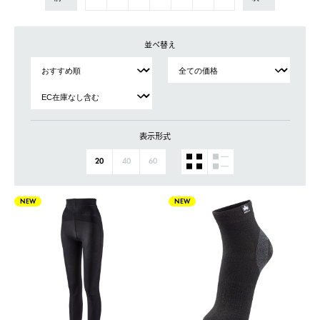
並べ替え
表示形式
20
40
60
NEW
NEW