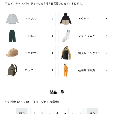
アなど、キャンプやレジャーはもちろん日常使いにもおすすめです。
トップス
アウター
ボトムス
フットウエア
アクセサリー
個人レインウエア
バッグ
産業用作業着
製品一覧
183件中 61〜 80件（4ページ⽬を表⽰中）
前へ
次へ
1
2
3
4
...
9
10