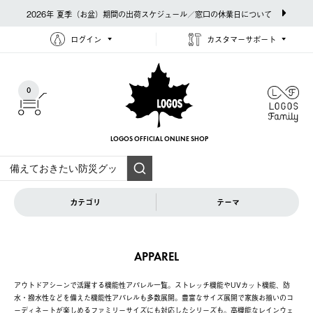
2026年 夏季（お盆）期間の出荷スケジュール／窓口の休業日について
ログイン
カスタマーサポート
0
LOGOS OFFICIAL
ONLINE SHOP
カテゴリ
テーマ
APPAREL
アウトドアシーンで活躍する機能性アパレル一覧。ストレッチ機能やUVカット機能、防
水・撥水性などを備えた機能性アパレルも多数展開。豊富なサイズ展開で家族お揃いのコ
ーディネートが楽しめるファミリーサイズにも対応したシリーズも。高機能なレインウェ