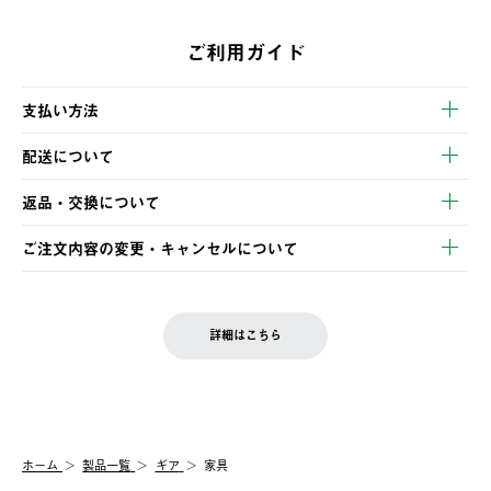
ご利用ガイド
支払い方法
以下のいずれかの方法でお支払いいただけます。
配送について
・クレジットカード決済
【発送スケジュール】
・コンビニ決済
返品・交換について
ご注文・ご入金完了より2営業日以内に商品を発送いたします。
・Pay-easy決済
※お客様都合の場合
土日祝の発送はございませんので、木曜日以降のご注文は週明け
ご注文内容の変更・キャンセルについて
の発送となる場合がございます。
ご注文完了後、変更・キャンセルの個別のご対応はお受けできま
【返品】
※予約販売・長期連休期間中のご注文は除く（別途スケジュール
せん。
商品到着後7日以内にご連絡ください。
をご案内いたします。）
LOGOS FAMILY会員の方は、会員マイページ内 購入履歴画面に
お客様都合の返品にかかる送料は、お客様ご負担とさせていただ
詳細はこちら
『注文をキャンセルする』ボタンが表示されている場合のみ、発
きます。
【配送時間指定】
送手配前のためサイト上よりご注文キャンセルが可能です。
ご注文の際、ご注文内容確認画面にて配送時間指定が可能です。
【交換】
配送時間指定がない場合は、最短でのお届けとなります。
システム上、商品の交換（同一商品のカラー・サイズ交換を含
む）は受け付けておりません。
【配送業者】
ホーム
製品一覧
ギア
家具
一度お手元の商品を返品いただき、ご希望商品を再注文してくだ
佐川急便にて配送されます。