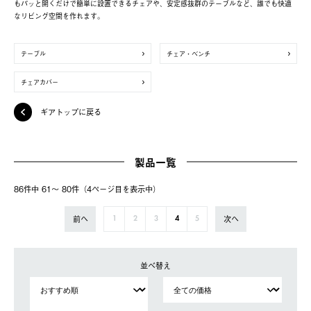
もパッと開くだけで簡単に設置できるチェアや、安定感抜群のテーブルなど、誰でも快適
なリビング空間を作れます。
テーブル
チェア・ベンチ
チェアカバー
ギアトップに戻る
製品一覧
86件中 61〜 80件（4ページ⽬を表⽰中）
前へ
次へ
1
2
3
4
5
並べ替え