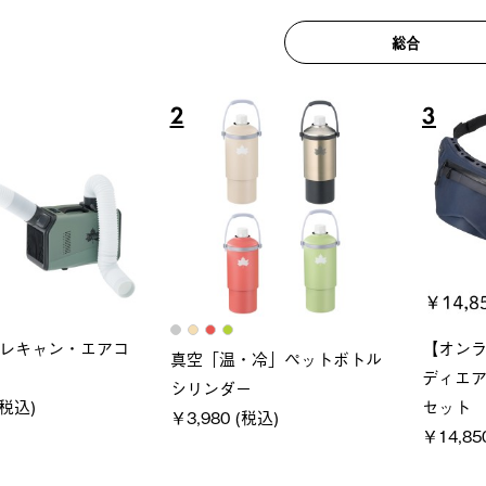
総合
6
7
ロック 風抜きQセ
ソーラーブロック 風抜きQセ
グラン
250-BG
ットタープ 200-BG
ース・オ
 (税込)
￥18,800 (税込)
￥209,0