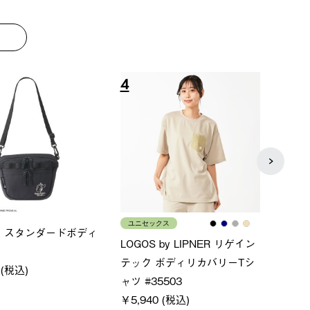
8
9
ース
メンズ
LOG
ムホールジップフーデ
クールタッチリラックスパン
SAC
ツ
￥21
￥5,500 (税込)
特別価格
(税込)
￥4,000 (税込)