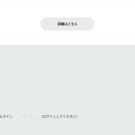
できません。
入履歴画面に『注文をキャンセルする』ボタンが表示されている場合のみ、
です。配送時間指定がない場合は、最短でのお届けとなります。
いただきます。
詳細はこちら
を含む）は受け付けておりません。
てください。
アムライン
アウトレット
（ログインしてください）