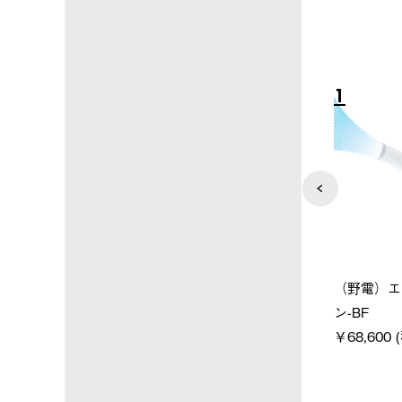
4
5
ン店限定】野電ボ
【ロゴスショップ限定】ハイ
ソーラーブ
ン＋氷点下パック
パー氷点下クーラーL＋氷点
ットタープ 
下パック2枚セット
￥21,800
税込)
￥15,800 (税込)