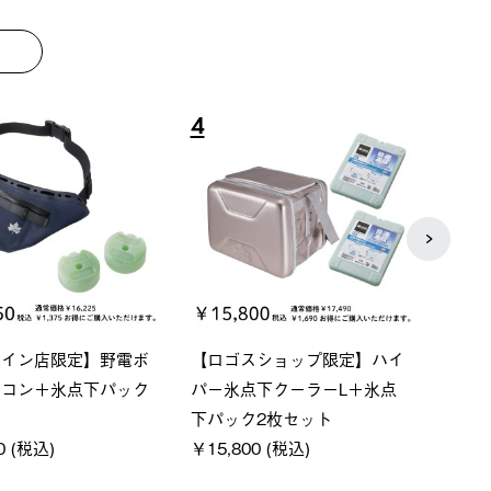
8
9
ベーシック スペースベ
Q-TOP ソーラーサンドブロッ
ne
クタゴン-BJ
クサンシェード-BF
ン50
000 (税込)
￥16,800 (税込)
￥18