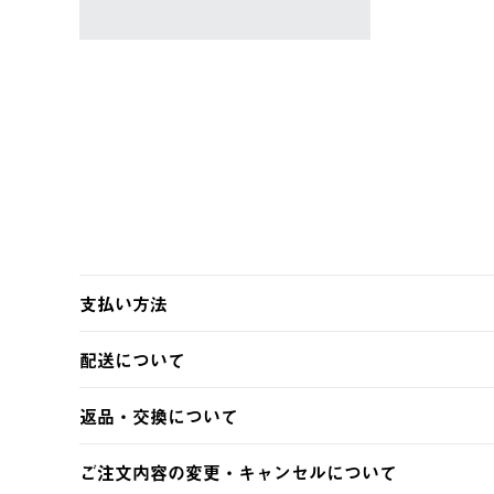
支払い方法
以下のいずれかの方法でお支払いいただけます。
配送について
・クレジットカード決済
・コンビニ決済
【発送スケジュール】
返品・交換について
・Pay-easy決済
ご注文・ご入金完了より2営業日以内に商品を発送いたしま
土日祝の発送はございませんので、木曜日以降のご注文は
※お客様都合の場合
ご注文内容の変更・キャンセルについて
※予約販売・長期連休期間中のご注文は除く（別途スケジ