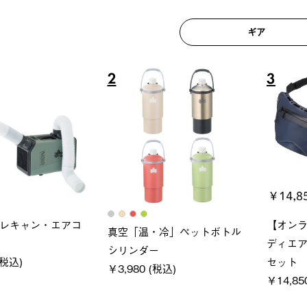
ギア
6
7
ロック 風抜きQセ
ソーラーブロック 風抜きQセ
グラン
250-BG
ットタープ 200-BG
ース・オ
 (税込)
￥18,800 (税込)
￥209,