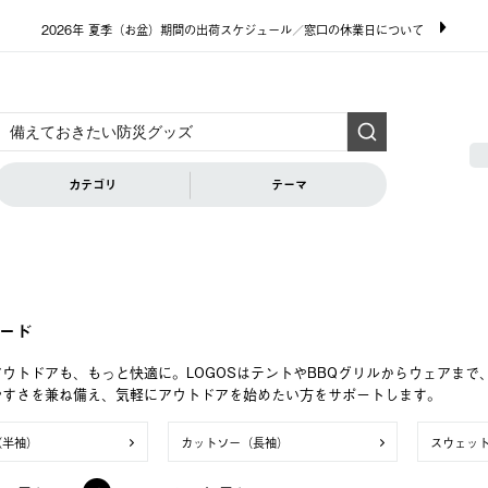
2026年 夏季（お盆）期間の出荷スケジュール／窓口の休業日について
カテゴリ
テーマ
ード
ウトドアも、もっと快適に。LOGOSはテントやBBQグリルからウェアま
やすさを兼ね備え、気軽にアウトドアを始めたい方をサポートします。
（半袖）
カットソー（長袖）
スウェッ