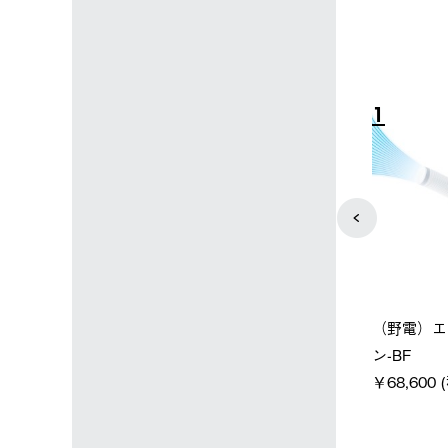
4
5
ン店限定】野電ボ
【ロゴスショップ限定】ハイ
ソーラーブ
ン＋氷点下パック
パー氷点下クーラーL＋氷点
ットタープ 
下パック2枚セット
￥21,800
税込)
￥15,800 (税込)