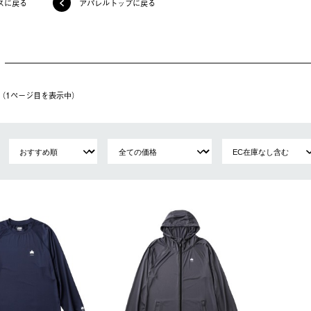
スに戻る
アパレルトップに戻る
件（1ページ⽬を表⽰中）