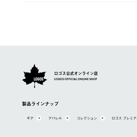
【返品】
ご注文完了後、変更・キャンセルの個別のご対応はお受け
【配送時間指定】
商品到着後7日以内にご連絡ください。
LOGOS FAMILY会員の方は、会員マイページ内 購
ご注文の際、ご注文内容確認画面にて配送時間指定が可能
お客様都合の返品にかかる送料は、お客様ご負担とさせて
【配送業者】
【交換】
佐川急便にて配送されます。
システム上、商品の交換（同一商品のカラー・サイズ交換
一度お手元の商品を返品いただき、ご希望商品を再注文し
ロゴス公式オンライン店
LOGOS OFFICIAL ONLINE SHOP
製品ラインナップ
ギア
アパレル
コレクション
ロゴス プレミ