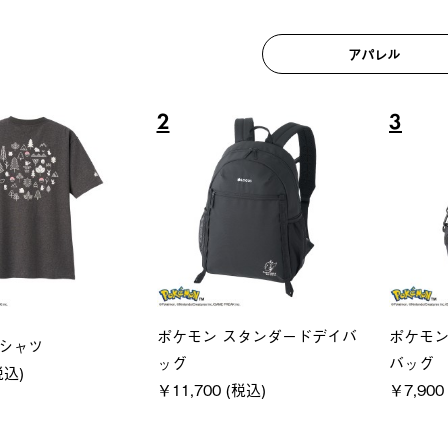
アパレル
6
7
ユニセックス
レディ
クフーディ
LOGOS by LIPNER リゲイン
ＵＶサ
(税込)
テック ボディリカバリーショ
ィ
ーツ #35504
通常価格
￥5,500 
￥5,940 (税込)