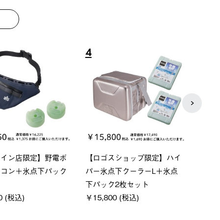
8
9
ベーシック スペースベ
Q-TOP ソーラーサンドブロッ
ポケ
クタゴン-BJ
クサンシェード-BF
￥5,7
00 (税込)
￥16,800 (税込)