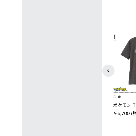
4
5
ユニセックス
レディース
スタンダードボディ
LOGOS by LIPNER リゲイン
ノーメイ
テック ボディリカバリーTシ
￥5,940 
込)
ャツ #35503
￥5,940 (税込)