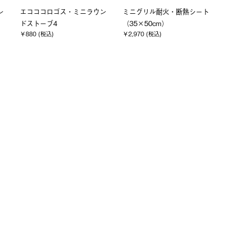
ト
ナバホ ソフトレザーグロー
LOGOS 折りたたみトング
￥2,970 (税込)
ブ
￥4,510 (税込)