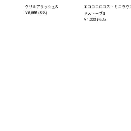
ミニラウン
エコココロゴス・ミニラウン
ミニグリル耐火・断熱シー
ドストーブ4
（35×50cm）
￥880 (税込)
￥2,970 (税込)