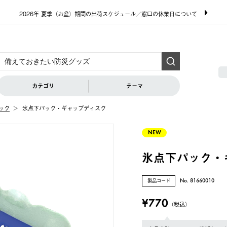
2026年 夏季（お盆）期間の出荷スケジュール／窓口の休業日について
カテゴリ
テーマ
ック
氷点下パック・ギャップディスク
NEW
氷点下パック・
製品コード
No. 81660010
¥770
（税込）