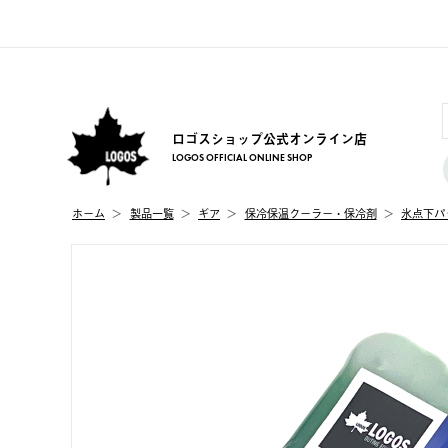
ロゴスショップ公式オンライン店
LOGOS OFFICIAL ONLINE SHOP
ホーム
製品⼀覧
ギア
保冷保温クーラー・保冷剤
氷点下パ