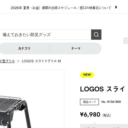
2026年 夏季（お盆）期間の出荷スケジュール／窓口の休業日について
カテゴリ
テーマ
ド型グリル
LOGOS スライドグリル M
NEW
LOGOS スラ
製品コード
No. 81061800
¥6,980
（税込）