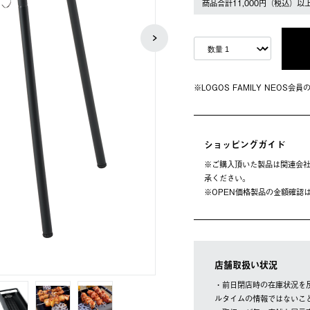
商品合計11,000円（税込）以
※LOGOS FAMILY NEOS
ショッピングガイド
※ご購⼊頂いた製品は関連会社
承ください。
※OPEN価格製品の⾦額確認
店舗取扱い状況
・前日閉店時の在庫状況を
ルタイムの情報ではないこ