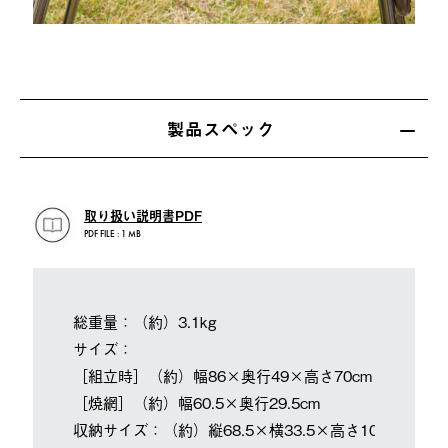
製品スペック
取り扱い説明書PDF
PDF FILE : 1 MB
総重量：（約）3.1kg
サイズ：
［組立時］（約）幅86×奥行49×高さ70cm
［焼網］（約）幅60.5×奥行29.5cm
収納サイズ：（約）縦68.5×横33.5×高さ10cm