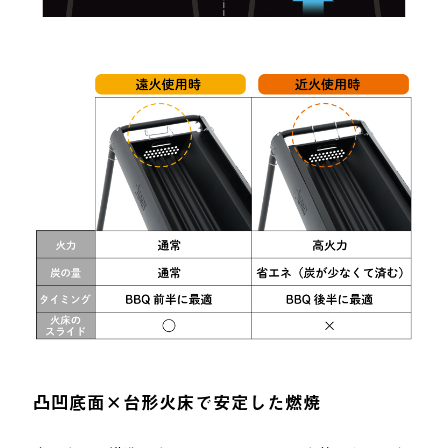
凸凹底面×台形火床で安定した燃焼