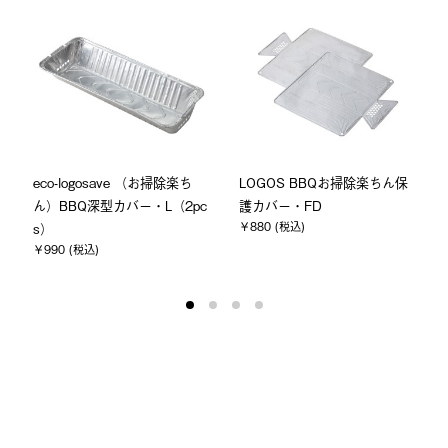
E
eco-logosave （お掃除楽ち
LOGOS BBQお掃除楽ちん保
ん）BBQ深型カバー・L（2pc
護カバー・FD
￥880 (税込)
s）
￥990 (税込)