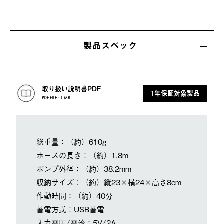
製品スペック
取り扱い説明書PDF
1年保証対象製品
PDF FILE : 1 MB
総重量：（約）610g
ホースの長さ：（約）1.8m
ポンプ外径：（約）38.2mm
収納サイズ：（約）縦23×横24×高さ8cm
作動時間：（約）40分
蓄電方式：USB蓄電
入力電圧/電流：5V/2A