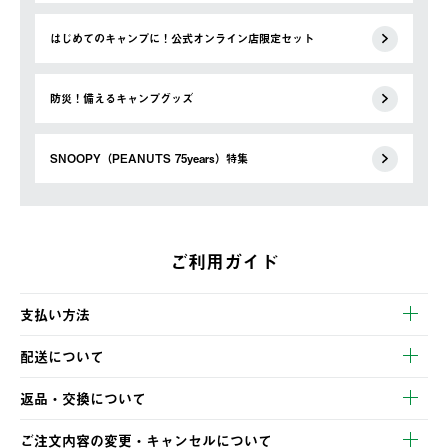
はじめてのキャンプに！公式オンライン店限定セット
防災！備えるキャンプグッズ
SNOOPY（PEANUTS 75years）特集
ご利用ガイド
支払い方法
以下のいずれかの方法でお支払いいただけます。
配送について
・クレジットカード決済
【発送スケジュール】
・コンビニ決済
返品・交換について
ご注文・ご入金完了より2営業日以内に商品を発送いたします。
・Pay-easy決済
※お客様都合の場合
土日祝の発送はございませんので、木曜日以降のご注文は週明け
ご注文内容の変更・キャンセルについて