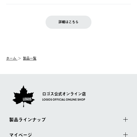
の発送となる場合がございます。
ご注文完了後、変更・キャンセルの個別のご対応はお受けできま
【返品】
※予約販売・長期連休期間中のご注文は除く（別途スケジュール
せん。
商品到着後7日以内にご連絡ください。
をご案内いたします。）
LOGOS FAMILY会員の方は、会員マイページ内 購入履歴画面に
お客様都合の返品にかかる送料は、お客様ご負担とさせていただ
詳細はこちら
『注文をキャンセルする』ボタンが表示されている場合のみ、発
きます。
【配送時間指定】
送手配前のためサイト上よりご注文キャンセルが可能です。
ご注文の際、ご注文内容確認画面にて配送時間指定が可能です。
【交換】
配送時間指定がない場合は、最短でのお届けとなります。
システム上、商品の交換（同一商品のカラー・サイズ交換を含
む）は受け付けておりません。
【配送業者】
ホーム
製品一覧
一度お手元の商品を返品いただき、ご希望商品を再注文してくだ
佐川急便にて配送されます。
さい。
ロゴス公式オンライン店
LOGOS OFFICIAL ONLINE SHOP
製品ラインナップ
マイページ