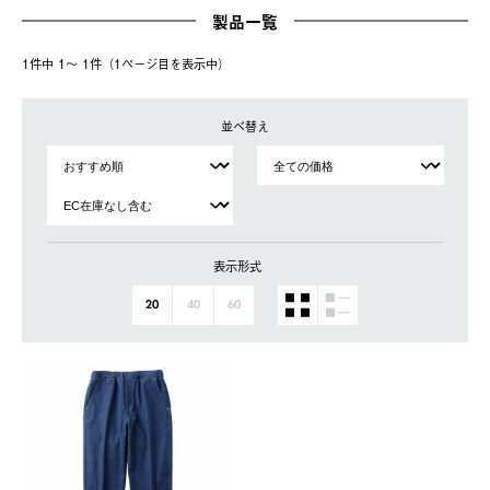
製品一覧
1件中 1〜 1件（1ページ⽬を表⽰中）
並べ替え
表示形式
20
40
60