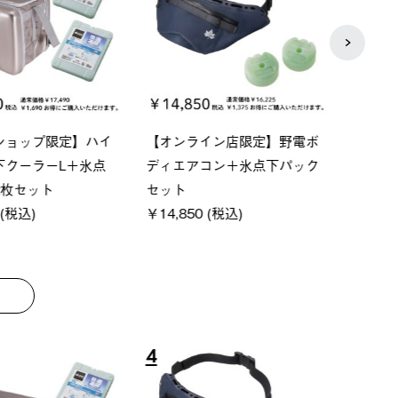
ーシック スペースベ
Q-TOP ソーラーサンドブロッ
ソーラ
クタゴン-BJ
クサンシェード-BF
ットタ
00 (税込)
￥16,800 (税込)
￥18,
8
9