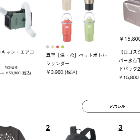
ロック 風抜きQセ
グランベーシック スペースベ
Q-TO
250-BG
ース・オクタゴン-BJ
クサンシ
(税込)
￥209,000 (税込)
￥16,80
アパレル
6
7