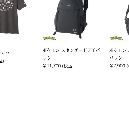
ユニセックス
LOGOS
フーディ
LOGOS by LIPNER リゲイン
SACK
税込)
テック ボディリカバリーショ
￥21,78
ーツ #35504
￥5,940 (税込)