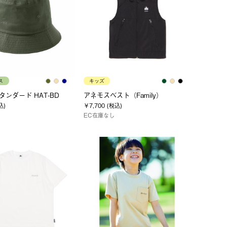
ス
キッズ
スタンダード HAT-BD
アネモスベスト（Family）
込)
￥7,700 (税込)
EC在庫なし