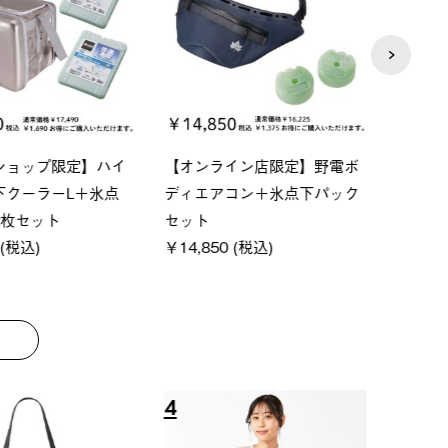
P ソーラーサンドブロッ
ソーラーブロック 風抜きQセ
【ロ
ェード-BF
ットタープ 200-BG
パー
0 (税込)
￥18,800 (税込)
下パ
￥12,
8
9