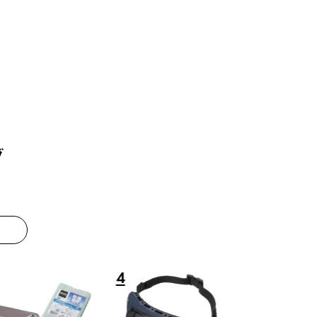
グ
8
9