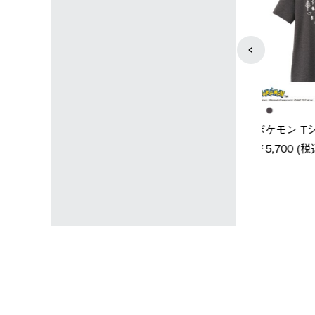
ユニセックス
レディース
タンダードボディ
LOGOS by LIPNER リゲイン
ノーメイク
テック ボディリカバリーTシ
￥5,940 (
)
ャツ #35503
￥5,940 (税込)