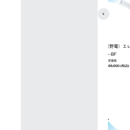
ップ限定】ハイ
【オンライン店限定】野電ボ
ソーラーブ
ーラーL＋氷点
ディエアコン＋氷点下パック
ットタープ 
セット
セット
￥21,800 
込)
￥14,850 (税込)
4
5