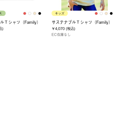
ス
キッズ
Ｔシャツ（Family）
サステナブルＴシャツ（Family）
込)
￥4,070 (税込)
EC在庫なし