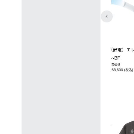
ップ限定】ハイ
【オンライン店限定】野電ボ
ソーラーブ
ーラーL＋氷点
ディエアコン＋氷点下パック
ットタープ 
セット
セット
￥21,800 
込)
￥14,850 (税込)
4
5