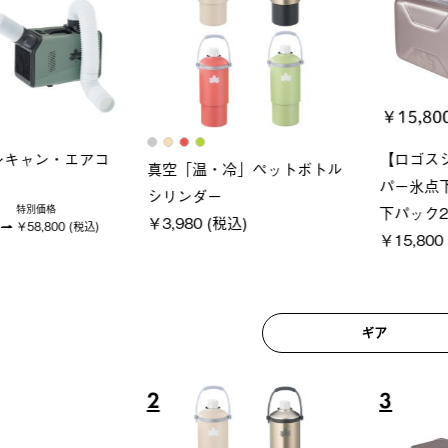
ロック 風抜きQセ
グランベ
ポケモン Tシャツ
250-BG
ース・オ
￥5,700 (税込)
(税込)
￥209,0
ギア
6
7