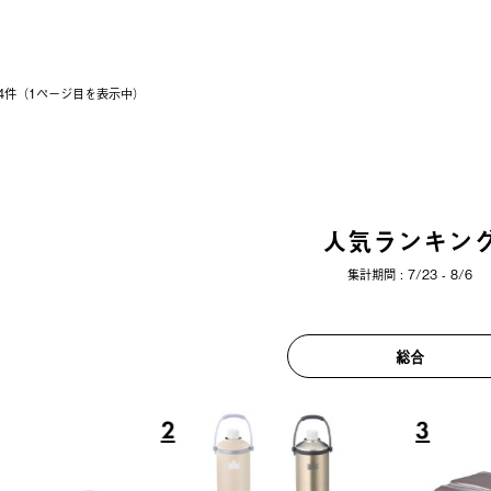
 14件（1ページ⽬を表⽰中）
人気ランキン
集計期間 : 7/23 - 8/6
総合
6
7