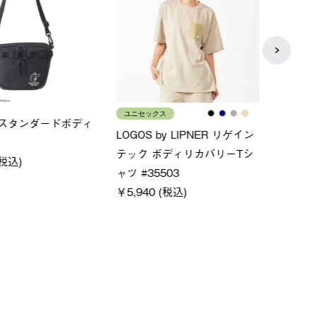
メンズ
レディ
×FOOTMARK RAKU
クールタッチリラックスＴシ
ＵＶ
ャツ
ィ
0 (税込)
￥4,400 (税込)
￥5,5