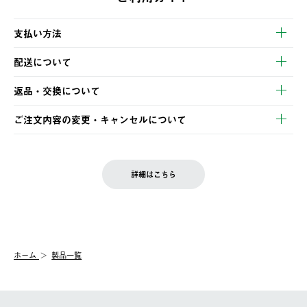
支払い方法
以下のいずれかの方法でお支払いいただけます。
配送について
・クレジットカード決済
【発送スケジュール】
・コンビニ決済
返品・交換について
ご注文・ご入金完了より2営業日以内に商品を発送いたします。
・Pay-easy決済
※お客様都合の場合
土日祝の発送はございませんので、木曜日以降のご注文は週明け
ご注文内容の変更・キャンセルについて
の発送となる場合がございます。
ご注文完了後、変更・キャンセルの個別のご対応はお受けできま
【返品】
※予約販売・長期連休期間中のご注文は除く（別途スケジュール
せん。
商品到着後7日以内にご連絡ください。
をご案内いたします。）
LOGOS FAMILY会員の方は、会員マイページ内 購入履歴画面に
お客様都合の返品にかかる送料は、お客様ご負担とさせていただ
詳細はこちら
『注文をキャンセルする』ボタンが表示されている場合のみ、発
きます。
【配送時間指定】
送手配前のためサイト上よりご注文キャンセルが可能です。
ご注文の際、ご注文内容確認画面にて配送時間指定が可能です。
【交換】
配送時間指定がない場合は、最短でのお届けとなります。
システム上、商品の交換（同一商品のカラー・サイズ交換を含
む）は受け付けておりません。
【配送業者】
ホーム
製品一覧
一度お手元の商品を返品いただき、ご希望商品を再注文してくだ
佐川急便にて配送されます。
さい。