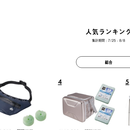
人気ランキン
集計期間 : 7/25 - 8/8
総合
6
7