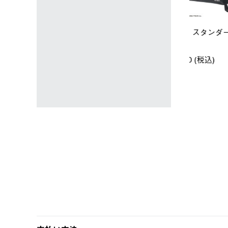
ユニセックス
レディース
タンダードボディ
LOGOS by LIPNER リゲイン
ノーメイク
テック ボディリカバリーTシ
￥5,940 (
)
ャツ #35503
￥5,940 (税込)