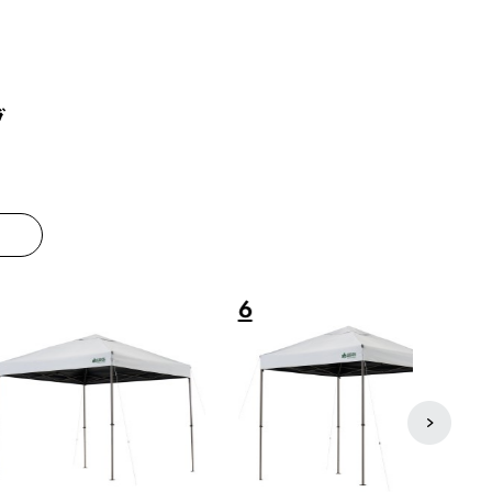
グ
8
9