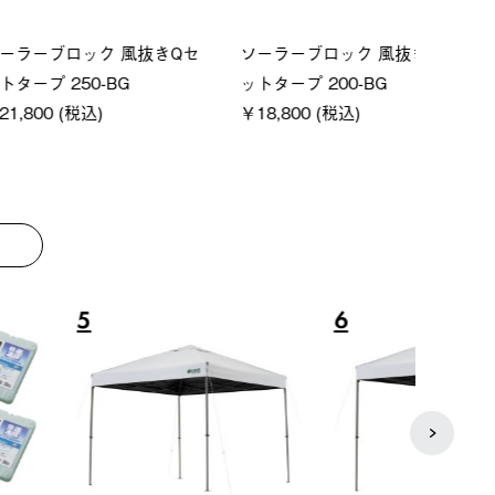
ーシック スペースベ
Q-TOP ソーラーサンドブロッ
ポケモ
クタゴン-BJ
クサンシェード-BF
￥5,7
00 (税込)
￥16,800 (税込)
8
9