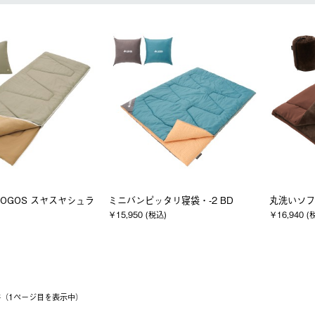
LOGOS スヤスヤシュラ
ミニバンピッタリ寝袋・-2 BD
丸洗いソフ
￥15,950 (税込)
￥16,940 (
3件（1ページ⽬を表⽰中）