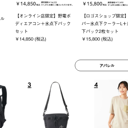
ロック 風抜きQセ
ソーラーブロック 風抜きQセ
グランベ
250-BG
ットタープ 200-BG
ース・オ
(税込)
￥18,800 (税込)
￥209,0
アパレル
6
7