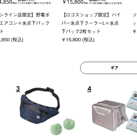
ロック 風抜きQセ
ソーラーブロック 風抜きQセ
グランベ
250-BG
ットタープ 200-BG
ース・オ
(税込)
￥18,800 (税込)
￥209,0
ギア
6
7