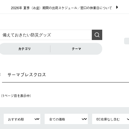
2026年 夏季（お盆）期間の出荷スケジュール／窓口の休業日について
カテゴリ
テーマ
サーマブレスクロス
索
件（1ページ⽬を表⽰中）