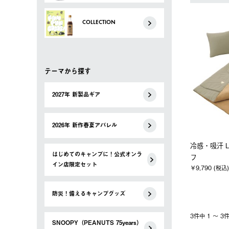
COLLECTION
テーマから探す
2027年 新製品ギア
2026年 新作春夏アパレル
冷感・吸汗 
はじめてのキャンプに！公式オンラ
フ
イン店限定セット
￥9,790 (税込)
防災！備えるキャンプグッズ
3件中 1 〜 
SNOOPY（PEANUTS 75years）