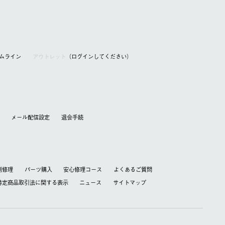
アムライン
アウトレット
（ログインしてください）
メール配信設定
退会⼿続
別修理
パーツ購入
安心修理コース
よくあるご質問
特定商品取引法に関する表⽰
ニュース
サイトマップ