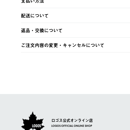
支払い方法
以下のいずれかの方法でお支払いいただけます。
配送について
・クレジットカード決済
・コンビニ決済
【発送スケジュール】
返品・交換について
・Pay-easy決済
ご注文・ご入金完了より2営業日以内に商品を発送いたしま
土日祝の発送はございませんので、木曜日以降のご注文は
※お客様都合の場合
ご注文内容の変更・キャンセルについて
※予約販売・長期連休期間中のご注文は除く（別途スケジ
【返品】
ご注文完了後、変更・キャンセルの個別のご対応はお受け
【配送時間指定】
商品到着後7日以内にご連絡ください。
LOGOS FAMILY会員の方は、会員マイページ内 購
ご注文の際、ご注文内容確認画面にて配送時間指定が可能
お客様都合の返品にかかる送料は、お客様ご負担とさせて
【配送業者】
【交換】
佐川急便にて配送されます。
システム上、商品の交換（同一商品のカラー・サイズ交換
一度お手元の商品を返品いただき、ご希望商品を再注文し
ロゴス公式オンライン店
LOGOS OFFICIAL ONLINE SHOP