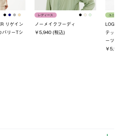
ス
メンズ
LOGO
ムホールジップフーデ
クールタッチリラックスパン
SACK
ツ
￥21,
￥5,500 (税込)
特別価格
税込)
￥4,000 (税込)