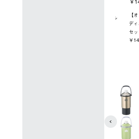
店限定】野電ボ
【ロゴスショップ限定】ハイ
ソーラーブ
＋氷点下パック
パー氷点下クーラーL＋氷点
ットタープ 
下パック2枚セット
￥21,800 
込)
￥15,800 (税込)
4
5