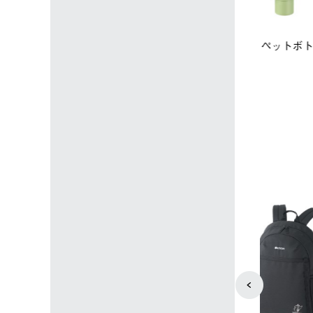
店限定】野電ボ
【ロゴスショップ限定】ハイ
ソーラーブ
＋氷点下パック
パー氷点下クーラーL＋氷点
ットタープ 
下パック2枚セット
￥21,800 
込)
￥15,800 (税込)
4
5