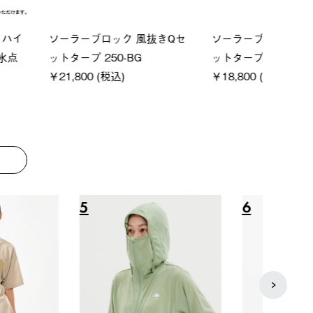
ーシック スペースベ
Q-TOP ソーラーサンドブロッ
neo
クタゴン-BJ
クサンシェード-BF
ン500
00 (税込)
￥16,800 (税込)
￥187
8
9