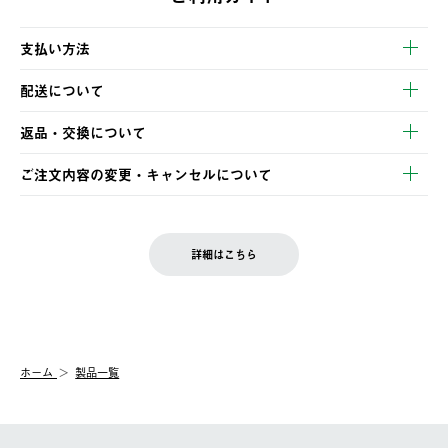
支払い方法
以下のいずれかの方法でお支払いいただけます。
配送について
・クレジットカード決済
【発送スケジュール】
・コンビニ決済
返品・交換について
ご注文・ご入金完了より2営業日以内に商品を発送いたします。
・Pay-easy決済
※お客様都合の場合
土日祝の発送はございませんので、木曜日以降のご注文は週明け
ご注文内容の変更・キャンセルについて
の発送となる場合がございます。
ご注文完了後、変更・キャンセルの個別のご対応はお受けできま
【返品】
※予約販売・長期連休期間中のご注文は除く（別途スケジュール
せん。
商品到着後7日以内にご連絡ください。
をご案内いたします。）
LOGOS FAMILY会員の方は、会員マイページ内 購入履歴画面に
お客様都合の返品にかかる送料は、お客様ご負担とさせていただ
詳細はこちら
『注文をキャンセルする』ボタンが表示されている場合のみ、発
きます。
【配送時間指定】
送手配前のためサイト上よりご注文キャンセルが可能です。
ご注文の際、ご注文内容確認画面にて配送時間指定が可能です。
【交換】
配送時間指定がない場合は、最短でのお届けとなります。
システム上、商品の交換（同一商品のカラー・サイズ交換を含
む）は受け付けておりません。
【配送業者】
ホーム
製品一覧
一度お手元の商品を返品いただき、ご希望商品を再注文してくだ
佐川急便にて配送されます。
さい。