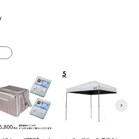
グ
8
9