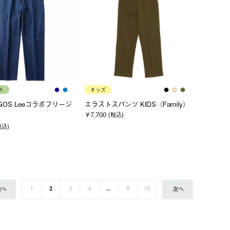
ス
キッズ
OGOS Leeコラボフリージ
エラストスパンツ KIDS（Family）
￥7,700 (税込)
税込)
前へ
次へ
1
2
3
4
...
9
10