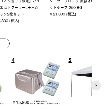
ーシック スペースベ
Q-TOP ソーラーサンドブロッ
ポケモ
クタゴン-BJ
クサンシェード-BF
￥5,7
00 (税込)
￥16,800 (税込)
8
9