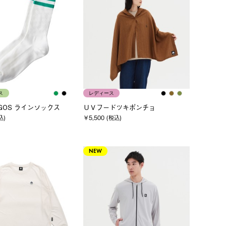
ス
レディース
OGOS ラインソックス
ＵＶフードツキポンチョ
込)
￥5,500 (税込)
NEW