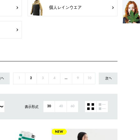
個人レインウエア
前へ
次へ
1
2
3
4
...
9
10
表示形式
20
40
60
NEW