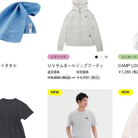
レディース
ユニセック
ライタオル
ＵＶサムホールジップフーディ
CAMP L
￥1,265 (税
通常価格
特別価格
￥5,500 (税込)
￥4,000 (税込)
NEW
NEW