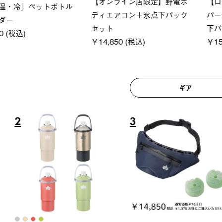
ロック 風抜きQセ
ソーラーブロック 風抜きQセ
グランベ
250-BG
ットタープ 200-BG
ース・オ
(税込)
￥18,800 (税込)
￥209,0
ギア
6
7