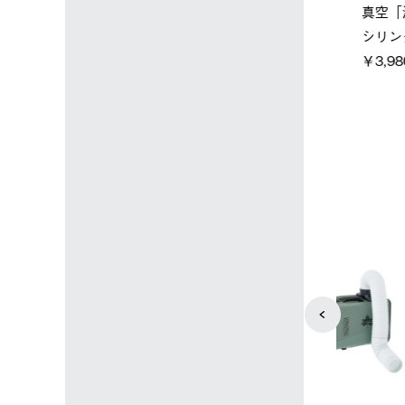
店限定】野電ボ
【ロゴスショップ限定】ハイ
ソーラーブ
＋氷点下パック
パー氷点下クーラーL＋氷点
ットタープ 
下パック2枚セット
￥21,800 
込)
￥15,800 (税込)
4
5