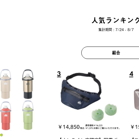
人気ランキン
集計期間 : 7/24 - 8/7
総合
6
7