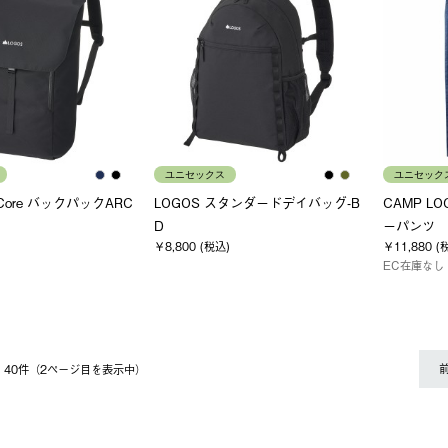
ユニセックス
ユニセック
yCore バックパックARC
LOGOS スタンダードデイバッグ-B
CAMP L
D
ーパンツ
￥8,800 (税込)
￥11,880 (
EC在庫なし
 〜 40件（2ページ⽬を表⽰中）