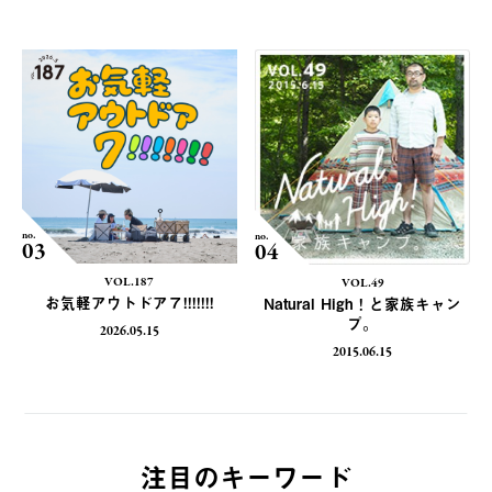
no.
no.
03
04
VOL.187
VOL.49
お気軽アウトドア７!!!!!!!
Natural High！と家族キャン
プ。
2026.05.15
2015.06.15
注目のキーワード