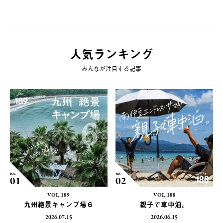
人気ランキング
みんなが注目する記事
no.
no.
01
02
VOL.189
VOL.188
九州絶景キャンプ場６
親子で車中泊。
2026.07.15
2026.06.15