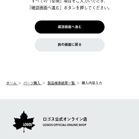
すべての「必須」項⽬をご⼊⼒いただき、
「確認画⾯へ進む」ボタンを押してください。
確認画面へ進む
前の画⾯に戻る
ホーム
パーツ購入
製品検索結果⼀覧
購入内容入力
ロゴス公式オンライン店
LOGOS OFFICIAL ONLINE SHOP