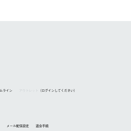
アムライン
アウトレット
（ログインしてください）
メール配信設定
退会⼿続