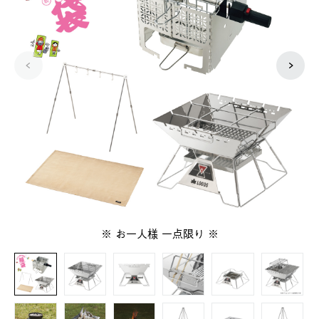
※ お一人様 一点限り ※