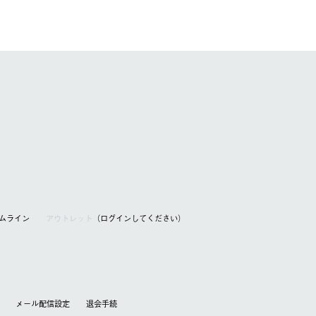
アムライン
アウトレット
（ログインしてください）
メール配信設定
退会⼿続