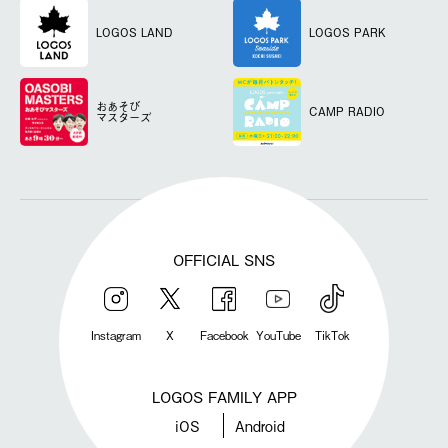
LOGOS LAND
LOGOS PARK
おあそび
CAMP RADIO
マスターズ
OFFICIAL SNS
Instagram
X
Facebook
YouTube
TikTok
LOGOS FAMILY APP
iOS
Android