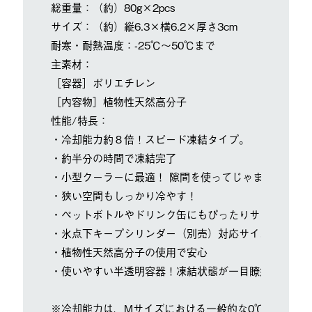
総重量：（約）80g×2pcs
サイズ：（約）縦6.3×横6.2×厚さ3cm
耐寒・耐熱温度：-25℃～50℃まで
主素材：
［容器］ポリエチレン
［内容物］植物性天然高分子
性能/特長：
・冷却能力約８倍！スピード凍結タイプ。
・約半分の時間で凍結完了
・小型クーラーに最適！ 隙間を使ってじゃまにならな
・狭い空間もしっかり冷やす！
・ペットボトルやドリンク缶にもぴったりサイズ
・氷点下キープシリンダー（別売）対応サイズ
・植物性天然高分子の使用で安心
・使いやすい半透明容器！凍結状態が一目瞭然
※冷却能力は、Mサイズにおける一般的な0℃帯保冷剤