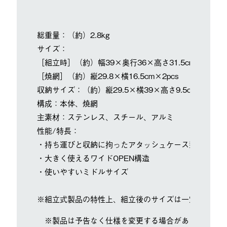
総重量：（約）2.8kg
サイズ：
［組立時］（約）幅39×奥行36×高さ31.5cm
［焼網］（約）縦29.8×横16.5cm×2pcs
収納サイズ：（約）縦29.5×横39×高さ9.5cm
構成：本体、焼網
主素材：ステンレス、スチール、アルミ
性能/特長：
・持ち運びと収納に拘ったアタッシュケース型グリル
・大きく使えるワイドOPEN構造
・使いやすいミドルサイズ
※組立式製品の特性上、組立後のサイズは一定ではあり
※製品は予告なく仕様を変更する場合があります。