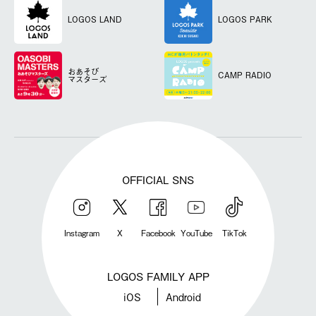
LOGOS LAND
LOGOS PARK
おあそび
CAMP RADIO
マスターズ
OFFICIAL SNS
Instagram
X
Facebook
YouTube
TikTok
LOGOS FAMILY APP
iOS
Android