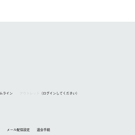
アムライン
アウトレット
（ログインしてください）
メール配信設定
退会⼿続