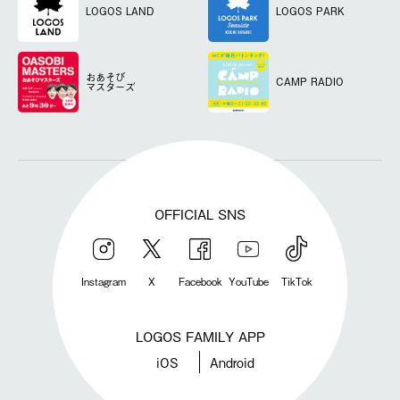
LOGOS LAND
LOGOS PARK
おあそび
CAMP RADIO
マスターズ
OFFICIAL SNS
Instagram
X
Facebook
YouTube
TikTok
LOGOS FAMILY APP
iOS
Android