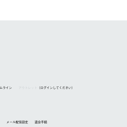
アムライン
アウトレット
（ログインしてください）
メール配信設定
退会⼿続