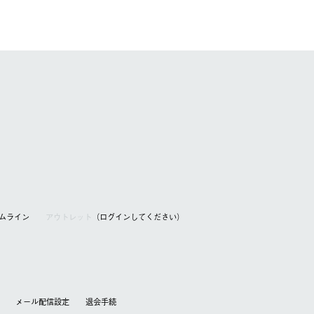
アムライン
アウトレット
（ログインしてください）
メール配信設定
退会⼿続