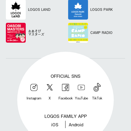
LOGOS LAND
LOGOS PARK
おあそび
CAMP RADIO
マスターズ
OFFICIAL SNS
Instagram
X
Facebook
YouTube
TikTok
LOGOS FAMILY APP
iOS
Android