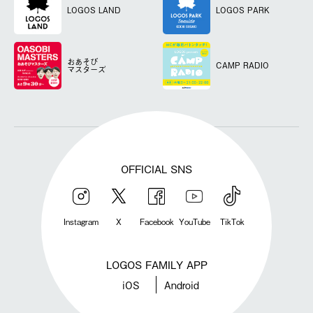
LOGOS LAND
LOGOS PARK
おあそび
CAMP RADIO
マスターズ
OFFICIAL SNS
Instagram
X
Facebook
YouTube
TikTok
LOGOS FAMILY APP
iOS
Android