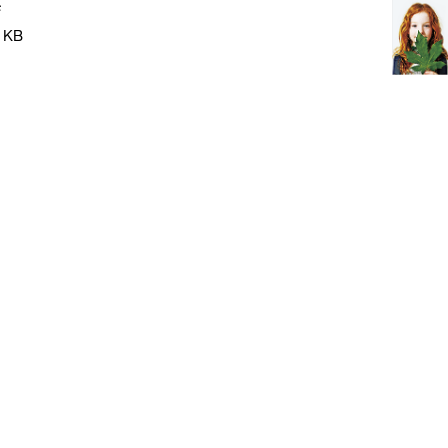
F
 KB