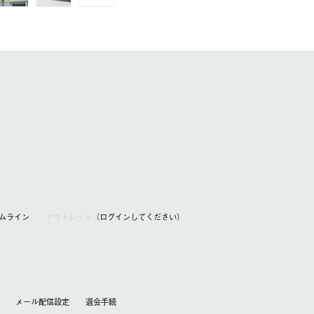
アムライン
アウトレット
（ログインしてください）
メール配信設定
退会⼿続