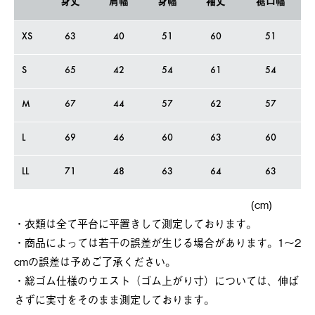
身丈
肩幅
身幅
袖丈
裾口幅
XS
63
40
51
60
51
S
65
42
54
61
54
M
67
44
57
62
57
L
69
46
60
63
60
LL
71
48
63
64
63
(cm)
・衣類は全て平台に平置きして測定しております。
・商品によっては若干の誤差が⽣じる場合があります。1～2
cmの誤差は予めご了承ください。
・総ゴム仕様のウエスト（ゴム上がり寸）については、伸ば
さずに実寸をそのまま測定しております。