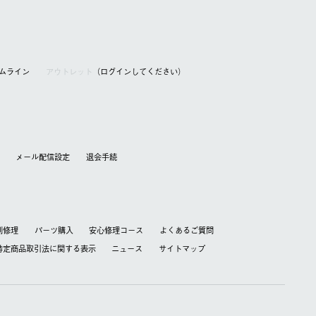
アムライン
アウトレット
（ログインしてください）
メール配信設定
退会⼿続
別修理
パーツ購入
安心修理コース
よくあるご質問
特定商品取引法に関する表⽰
ニュース
サイトマップ