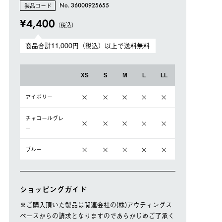
製品コード
No. 36000925655
¥4,400
（税込）
商品合計11,000円（税込）以上で送料無料
XS
S
M
L
LL
アイボリー
チャコールグレ
ー
ブルー
ショッピングガイド
※ご購⼊頂いた製品は関連会社の(株)アウティングス
ペースからの請求となりますのであらかじめご了承く