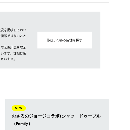
状況を反映しており
の情報ではないこと
取扱いのある店舗を探す
も展示専用品を展示
ざいます。詳細は店
ださいませ。
NEW
おさるのジョージコラボTシャツ ドゥーブル
（Family）