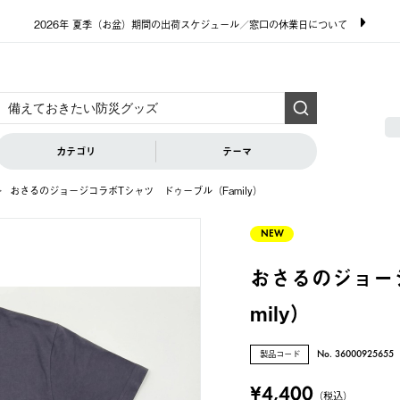
2026年 夏季（お盆）期間の出荷スケジュール／窓口の休業日について
カテゴリ
テーマ
おさるのジョージコラボTシャツ ドゥーブル（Family）
NEW
おさるのジョー
mily）
製品コード
No. 36000925655
¥4,400
（税込）