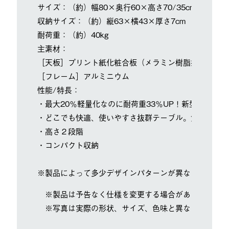
サイズ：（約）幅80×奥行60×高さ70/35cm
収納サイズ：（約）縦63×横43×厚さ7cm
耐荷重：（約）40kg
主素材：
［天板］プリント紙化粧合板（メラミン樹脂塗装）
［フレーム］アルミニウム
性能/特長：
・最大20％軽量化なのに耐荷重33％UP！新型アルミ
・どこでも快適、使いやすさ抜群テーブル。食卓を彩る
・高さ２段階
・コンパクト収納
※製品によって多少デザインパターンが異なります。
※製品は予告なく仕様を変更する場合があります。
※写真は実際の形状、サイズ、色味と異なる場合があ