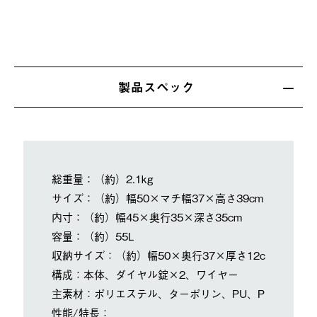
製品スペック
総重量：（約）2.1kg
サイズ：（約）幅50×マチ幅37×高さ39cm
内寸：（約）幅45×奥行35×深さ35cm
容量：（約）55L
収納サイズ：（約）幅50×奥行37×厚さ12cm
構成：本体、ダイヤル錠×2、ワイヤー
主素材：ポリエステル、ターポリン、PU、PEVA、PP
性能/特長：