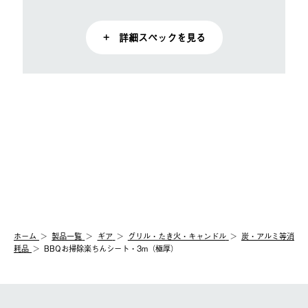
+ 詳細スペックを見る
ホーム
製品⼀覧
ギア
グリル・たき火・キャンドル
炭・アルミ等消
耗品
BBQお掃除楽ちんシート・3m（極厚）