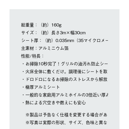
総重量：（約）160g
サイズ：（約）長さ3m×幅30cm
シート厚：（約）0.035mm（35マイクロメートル）
主素材：アルミニウム箔
性能/特長：
・お掃除10秒完了！グリルの油汚れ防止シート。
・火床全体に敷くだけ。調理後にシートを取り除くだけ
・ドロドロになるお掃除のストレスから解放されます。
・極厚アルミシート
・一般的な家庭用アルミホイルの3倍近い厚み
・熱による穴空きや燃えにも安心
※製品は予告なく仕様を変更する場合があります。
※写真は実際の形状、サイズ、色味と異なる場合があ