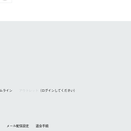
アムライン
アウトレット
（ログインしてください）
メール配信設定
退会⼿続