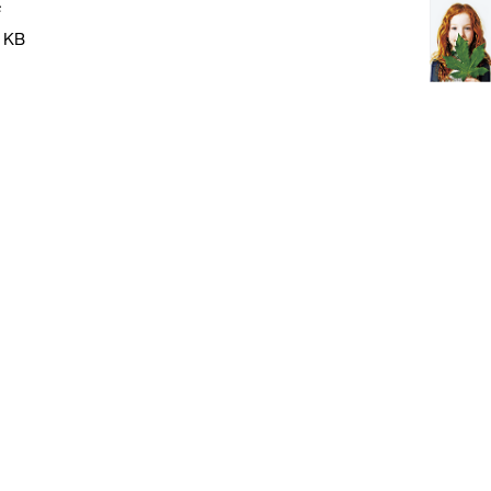
F
 KB