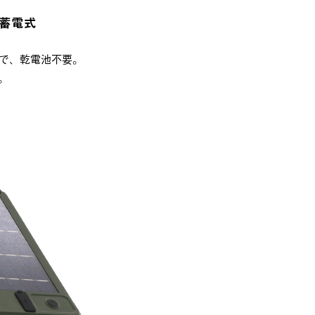
ー蓄電式
ので、乾電池不要。
。