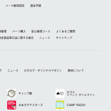
メール配信設定
退会⼿続
別修理
パーツ購入
安心修理コース
よくあるご質問
特定商品取引法に関する表⽰
ニュース
サイトマップ
グ
ニュース
カタログ・オリジナルマガジン
素材について
ロゴス
キャンプ飯
イベント
タイムライン
おあそび
マスターズ
CAMP RADIO