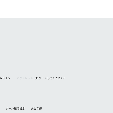
アムライン
アウトレット
（ログインしてください）
メール配信設定
退会⼿続