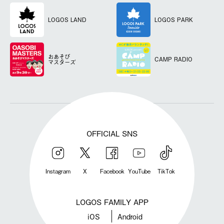
LOGOS LAND
LOGOS PARK
おあそび
CAMP RADIO
マスターズ
OFFICIAL SNS
Instagram
X
Facebook
YouTube
TikTok
LOGOS FAMILY APP
iOS
Android