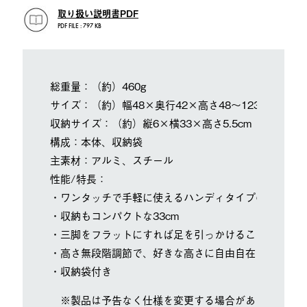
取り扱い説明書PDF
PDF FILE : 797 KB
総重量：（約）460g
サイズ：（約）幅48×奥行42×高さ48～123cm
収納サイズ：（約）縦6×横33×高さ5.5cm
構成：本体、収納袋
主素材：アルミ、スチール
性能/特長：
・ワンタッチで手軽に使えるハンディタイプの三脚スタ
・収納もコンパクトな33cm
・三脚をフラットにすれば足を引っかけることもありま
・高さ無段階調節で、好きな高さに自由自在
・収納袋付き
※製品は予告なく仕様を変更する場合があります。