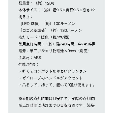
総重量：（約）120g
本体サイズ：（約）幅9.5×奥行9.5×高さ12cm
明るさ：
［LED 球値］（約）100ルーメン
［ロゴス基準値］（約）130ルーメン
点灯モード：暖色（強/中/弱）
常用点灯時間：（約）強/40時間、中/45時間、弱/60
電源：単三アルカリ乾電池×3pcs（別売）
主素材：ABS
性能/特長：
・軽くてコンパクトなかわいいランタン
・ガイロープのハンドルがアクセント
・吊るして、持って、置いて3通り使えます。
※表記の点灯時間は目安です。実際の点灯時間は目安を
※点灯時間は消灯までの目安時間です。製品の仕様によ