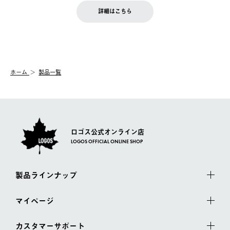
LOGOS FAMILY会員の方は、会員マイページ内 購入履歴画面に
お客様都合の返品にかかる送料は、お客様ご負担とさせていただ
詳細はこちら
『注文をキャンセルする』ボタンが表示されている場合のみ、発
きます。
【配送時間指定】
送手配前のためサイト上よりご注文キャンセルが可能です。
ご注文の際、ご注文内容確認画面にて配送時間指定が可能です。
【交換】
配送時間指定がない場合は、最短でのお届けとなります。
システム上、商品の交換（同一商品のカラー・サイズ交換を含
む）は受け付けておりません。
【配送業者】
ホーム
製品一覧
一度お手元の商品を返品いただき、ご希望商品を再注文してくだ
佐川急便にて配送されます。
さい。
ロゴス公式オンライン店
LOGOS OFFICIAL ONLINE SHOP
製品ラインナップ
マイページ
カスタマーサポート