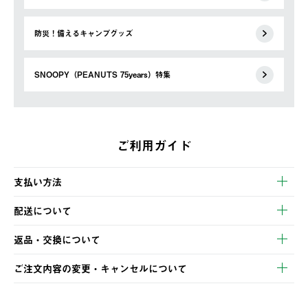
防災！備えるキャンプグッズ
SNOOPY（PEANUTS 75years）特集
ご利用ガイド
支払い方法
以下のいずれかの方法でお支払いいただけます。
配送について
・クレジットカード決済
【発送スケジュール】
・コンビニ決済
返品・交換について
ご注文・ご入金完了より2営業日以内に商品を発送いたします。
・Pay-easy決済
※お客様都合の場合
土日祝の発送はございませんので、木曜日以降のご注文は週明け
ご注文内容の変更・キャンセルについて
の発送となる場合がございます。
ご注文完了後、変更・キャンセルの個別のご対応はお受けできま
【返品】
※予約販売・長期連休期間中のご注文は除く（別途スケジュール
せん。
商品到着後7日以内にご連絡ください。
をご案内いたします。）